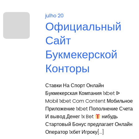
julho 20
Официальный
Сайт
Букмекерской
Конторы
Ставки На Спорт Онлайн
Букмекерская Компания 1xbet ᐉ
Mobil 1xbet Com Content Мобильное
Приложение 1xbet Пополнение Счета
И вывод Денег 1x Bet
нибудь
Стартовый Бонус предлагает Онлайн
Оператор 1хбет Игроку[…]