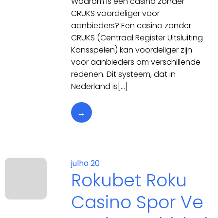
Waarom is een casino zonder
CRUKS voordeliger voor
aanbieders? Een casino zonder
CRUKS (Centraal Register Uitsluiting
Kansspelen) kan voordeliger zijn
voor aanbieders om verschillende
redenen. Dit systeem, dat in
Nederland is[…]
→
julho 20
Rokubet Roku
Casino Spor Ve