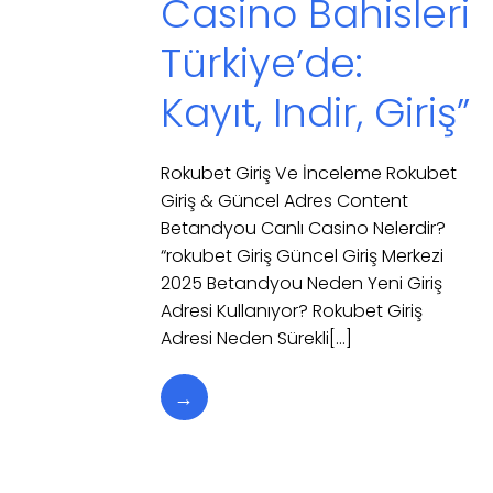
Casino Bahisleri
Türkiye’de:
Kayıt, Indir, Giriş”
Rokubet Giriş Ve İnceleme Rokubet
Giriş & Güncel Adres Content
Betandyou Canlı Casino Nelerdir?
“rokubet Giriş Güncel Giriş Merkezi
2025 Betandyou Neden Yeni Giriş
Adresi Kullanıyor? Rokubet Giriş
Adresi Neden Sürekli[…]
→