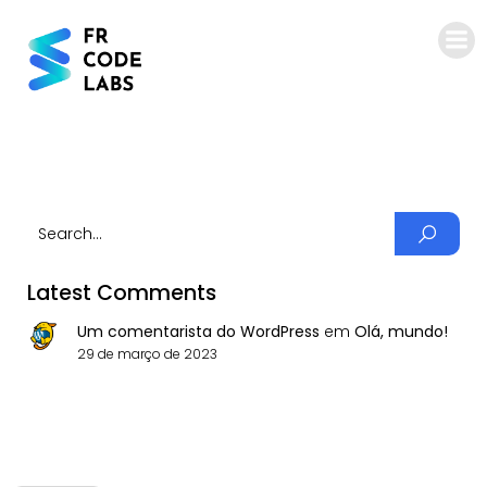
Latest Comments
Um comentarista do WordPress
em
Olá, mundo!
29 de março de 2023