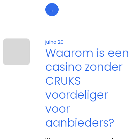
→
julho 20
Waarom is een
casino zonder
CRUKS
voordeliger
voor
aanbieders?