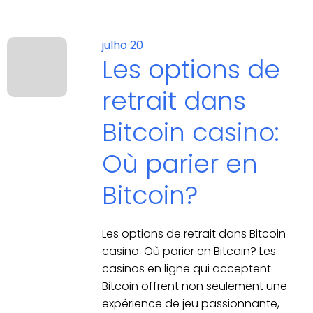
julho 20
Les options de
retrait dans
Bitcoin casino:
Où parier en
Bitcoin?
Les options de retrait dans Bitcoin
casino: Où parier en Bitcoin? Les
casinos en ligne qui acceptent
Bitcoin offrent non seulement une
expérience de jeu passionnante,