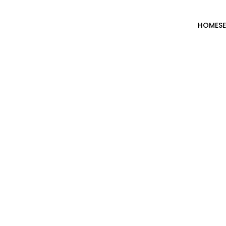
HOME
S