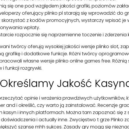
nią się one pod względem jakości grafiki, poziomów zakładó
eloperzy oferujący plinko pl starają się wprowadzić do gr
 skorzystać z kodów promocyjnych, wystarczy wpisać je 
onywania wpłaty.
starcie rozpocznie się naprzemienne toczenie i zderzenia 
ni twórcy oferują wysokiej jakości wersje plinko slot, 
ną grafikę i dodatkowe funkcje. Różni twórcy oprogramowa
opracowali własne wersje plinko online games free. Różnią
i funkcji rozgrywki.
 Określamy Jakość Kasyn
rzeczytać opinie i wrażenia prawdziwych użytkowników, k
er and i określić, czy warto ją zainstalować. Recenzje gr
h kasyn i innych platformach. Można tam zapoznać się z se
 doświadczenia i actually inne. Zwycięstwo t grze Plinko za
ększyć szanse mhh sukces. Zasady gry mogą się nieznacz