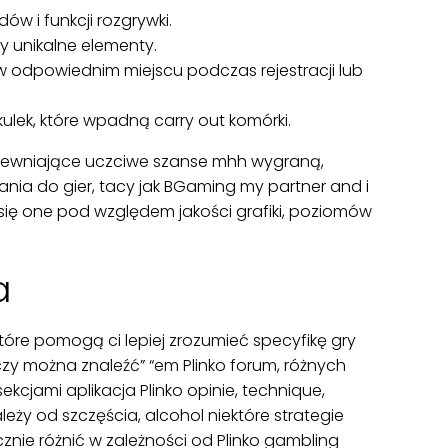
w i funkcji rozgrywki.
y unikalne elementy.
w odpowiednim miejscu podczas rejestracji lub
kulek, które wpadną carry out komórki.
zapewniające uczciwe szanse mhh wygraną,
nia do gier, tacy jak BGaming my partner and i
 się one pod względem jakości grafiki, poziomów
a
tóre pomogą ci lepiej zrozumieć specyfikę gry
aczy można znaleźć” “em Plinko forum, różnych
kcjami aplikacja Plinko opinie, technique,
leży od szczęścia, alcohol niektóre strategie
nie różnić w zależności od Plinko gambling