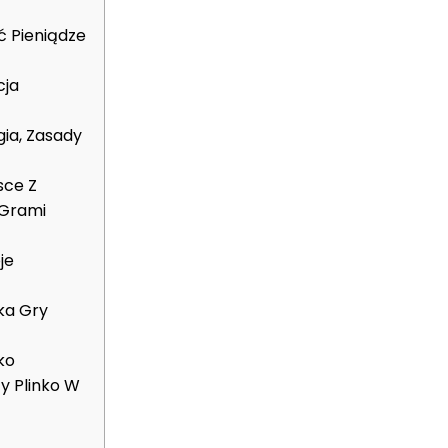
ć Pieniądze
cja
gia, Zasady
sce Z
 Grami
je
ika Gry
ko
y Plinko W