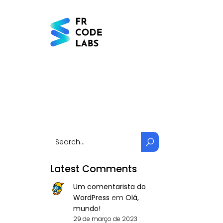
Latest Comments
Um comentarista do
WordPress
em
Olá,
mundo!
29 de março de 2023