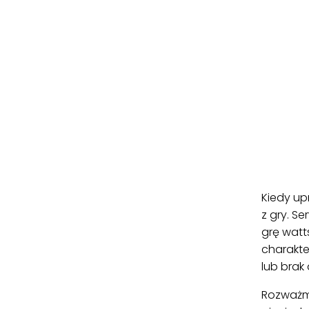
Kiedy up
z gry. S
grę watt
charakte
lub brak
Rozważmy