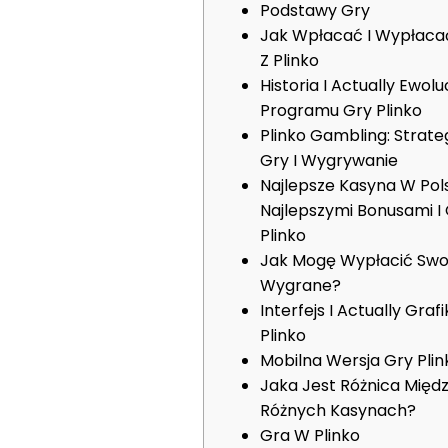
Podstawy Gry
Jak Wpłacać I Wypłaca
Z Plinko
Historia I Actually Ewolu
Programu Gry Plinko
Plinko Gambling: Strate
Gry I Wygrywanie
Najlepsze Kasyna W Pol
Najlepszymi Bonusami I
Plinko
Jak Mogę Wypłacić Swo
Wygrane?
Interfejs I Actually Graf
Plinko
Mobilna Wersja Gry Plin
Jaka Jest Różnica Międz
Różnych Kasynach?
Gra W Plinko