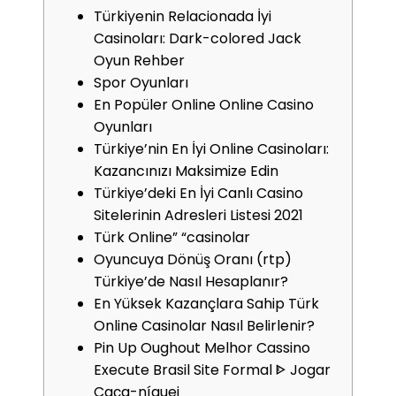
Türkiyenin Relacionada İyi
Casinoları: Dark-colored Jack
Oyun Rehber
Spor Oyunları
En Popüler Online Online Casino
Oyunları
Türkiye’nin En İyi Online Casinoları:
Kazancınızı Maksimize Edin
Türkiye’deki En İyi Canlı Casino
Sitelerinin Adresleri Listesi 2021
Türk Online” “casinolar
Oyuncuya Dönüş Oranı (rtp)
Türkiye’de Nasıl Hesaplanır?
En Yüksek Kazançlara Sahip Türk
Online Casinolar Nasıl Belirlenir?
Pin Up Oughout Melhor Cassino
Execute Brasil Site Formal ᐈ Jogar
Caça-níquei