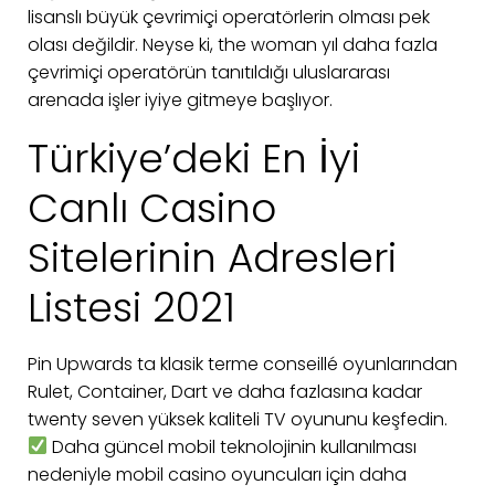
lisanslı büyük çevrimiçi operatörlerin olması pek
olası değildir. Neyse ki, the woman yıl daha fazla
çevrimiçi operatörün tanıtıldığı uluslararası
arenada işler iyiye gitmeye başlıyor.
Türkiye’deki En İyi
Canlı Casino
Sitelerinin Adresleri
Listesi 2021
Pin Upwards ta klasik terme conseillé oyunlarından
Rulet, Container, Dart ve daha fazlasına kadar
twenty seven yüksek kaliteli TV oyununu keşfedin.
Daha güncel mobil teknolojinin kullanılması
nedeniyle mobil casino oyuncuları için daha