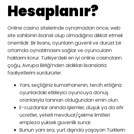
Hesaplanır?
Online casino sitelerinde oynamadan önce, web
site sahibinin lisanslı olup olmadığına dikkat etmek
önemlidir. Bir lisans, oyunların güvenli ve dürüst bir
ortamda oynatılmasını sağlar ve oyuncuların
haklarını korur. Türkiye’deki en iyi online casinoların
çoğu, Avrupa Birliği’nden aldıkları lisanslarla
faaliyetlerini sürdürürler.
Yani, seçtiğiniz kumarhanenin, tercih ettiğiniz
oyunlardaki etkileyici oyuncuya dönüş
oranlarıyla tanınan olduğundan emin olun.
E-cüzdanlar anında işlemler, düşük ya da sıfır
ücretler, yeterli mevduat/çekme limitleri
empieza yüksek güvenlik sunar.
Bunun yanı sıra, yurt dışında yaşayan Türklerin