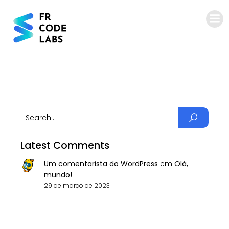
Latest Comments
Um comentarista do WordPress
em
Olá,
mundo!
29 de março de 2023