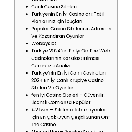
Canlı Casino Siteleri
Türkiyenin En İyi Casinoları: Tatil
Planlarınız İçin İpuçları
Popüler Casino Sitelerinin Adresleri
Ve Kazandıran Oyunlar
Webbyslot
Türkiye 2024’ün En Iyi On The Web
Casinolarının Karşılaştırılması
Comienza Analizi
Türkiye’nin En İyi Canlı Casinoları
2024 En İyi Canlı Krupiye Casino
Siteleri Ve Oyunlar
“en Iyi Casino Siteleri – Güvenilir,
Lisanslı Comienza Popüler
#2 1win — Sıkılmak Istemeyenler
Için En Çok Oyun Çeşidi Sunan On-
line Casino
Shangri Una – 2casino Empieza