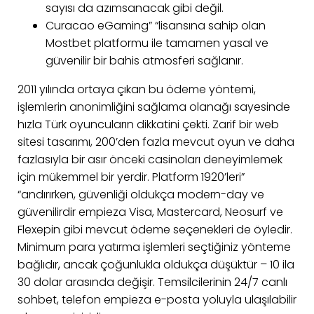
sayısı da azımsanacak gibi değil.
Curacao eGaming” “lisansına sahip olan
Mostbet platformu ile tamamen yasal ve
güvenilir bir bahis atmosferi sağlanır.
2011 yılında ortaya çıkan bu ödeme yöntemi,
işlemlerin anonimliğini sağlama olanağı sayesinde
hızla Türk oyuncuların dikkatini çekti. Zarif bir web
sitesi tasarımı, 200’den fazla mevcut oyun ve daha
fazlasıyla bir asır önceki casinoları deneyimlemek
için mükemmel bir yerdir. Platform 1920’leri”
“andırırken, güvenliği oldukça modern-day ve
güvenilirdir empieza Visa, Mastercard, Neosurf ve
Flexepin gibi mevcut ödeme seçenekleri de öyledir.
Minimum para yatırma işlemleri seçtiğiniz yönteme
bağlıdır, ancak çoğunlukla oldukça düşüktür – 10 ila
30 dolar arasında değişir. Temsilcilerinin 24/7 canlı
sohbet, telefon empieza e-posta yoluyla ulaşılabilir