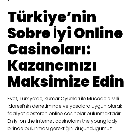
Türkiye’nin
Sobre İyi Online
Casinoları:
Kazancınızı
Maksimize Edin
Evet, Türkiye’de, Kumar Oyunları ile Mücadele Milli
İdaresi’nin denetiminde ve yasalara uygun olarak
faaliyet gösteren online casinolar bulunmaktadır.
En iyi on the internet casinoların the young lady
birinde bulunması gerektiğini düşündüğümüz