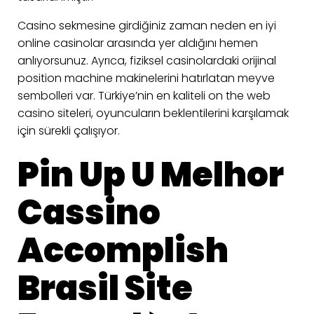
Casino sekmesine girdiğiniz zaman neden en iyi
online casinolar arasında yer aldığını hemen
anlıyorsunuz. Ayrıca, fiziksel casinolardaki orijinal
position machine makinelerini hatırlatan meyve
sembolleri var. Türkiye’nin en kaliteli on the web
casino siteleri, oyuncuların beklentilerini karşılamak
için sürekli çalışıyor.
Pin Up U Melhor
Cassino
Accomplish
Brasil Site