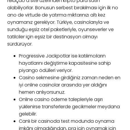
relação à site üzerinden kripto para satın
alabiliyorlar. Bonusun serbest bırakılması için ilk no
ano de virtude de yatırma miktarınızı altı kez
oynamanız gerekiyor. Türkiye, casinolarıyla ve
sunduğu eşsiz otel paketleriyle, oyunseverler ve
tatilciler için eşsiz bir destinasyon olmayı
sürdürüyor.
Progressive Jackpotlar ise katılımcıların
hayatlarını değiştirme kapasitesine sahip
piyango ödülleri veriyor.
Casino sekmesine girdiğiniz zaman neden en
iyi online casinolar arasında yer aldığını
hemen anlıyorsunuz.
Online casino ödeme talepleriyle aşırı
yüklenirse transferlerde gecikmeler meydana
gelebilir.
Canlı bir casinoda test modunda oynama
imkânı olmadığından, pra için oynamak için