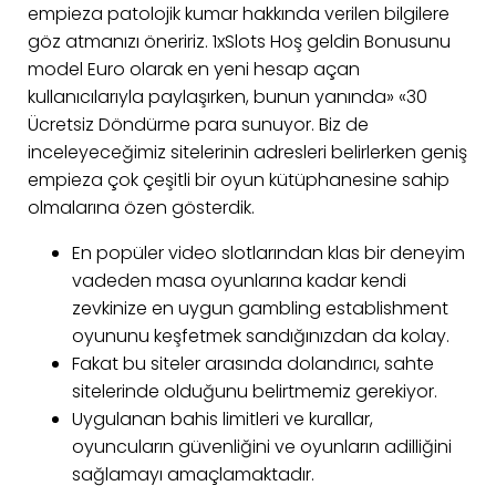
empieza patolojik kumar hakkında verilen bilgilere
göz atmanızı öneririz. 1xSlots Hoş geldin Bonusunu
model Euro olarak en yeni hesap açan
kullanıcılarıyla paylaşırken, bunun yanında» «30
Ücretsiz Döndürme para sunuyor. Biz de
inceleyeceğimiz sitelerinin adresleri belirlerken geniş
empieza çok çeşitli bir oyun kütüphanesine sahip
olmalarına özen gösterdik.
En popüler video slotlarından klas bir deneyim
vadeden masa oyunlarına kadar kendi
zevkinize en uygun gambling establishment
oyununu keşfetmek sandığınızdan da kolay.
Fakat bu siteler arasında dolandırıcı, sahte
sitelerinde olduğunu belirtmemiz gerekiyor.
Uygulanan bahis limitleri ve kurallar,
oyuncuların güvenliğini ve oyunların adilliğini
sağlamayı amaçlamaktadır.