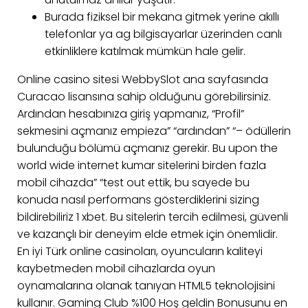
Burada fiziksel bir mekana gitmek yerine akıllı
telefonlar ya ag bilgisayarlar üzerinden canlı
etkinliklere katılmak mümkün hale gelir.
Online casino sitesi WebbySlot ana sayfasında
Curacao lisansına sahip olduğunu görebilirsiniz.
Ardından hesabınıza giriş yapmanız, “Profil”
sekmesini açmanız empieza” “ardından” “– ödüllerin
bulunduğu bölümü açmanız gerekir. Bu upon the
world wide internet kumar sitelerini birden fazla
mobil cihazda” “test out ettik, bu sayede bu
konuda nasıl performans gösterdiklerini sizing
bildirebiliriz 1 xbet. Bu sitelerin tercih edilmesi, güvenli
ve kazançlı bir deneyim elde etmek için önemlidir.
En iyi Türk online casinoları, oyuncuların kaliteyi
kaybetmeden mobil cihazlarda oyun
oynamalarına olanak tanıyan HTML5 teknolojisini
kullanır. Gaming Club %100 Hoş geldin Bonusunu en