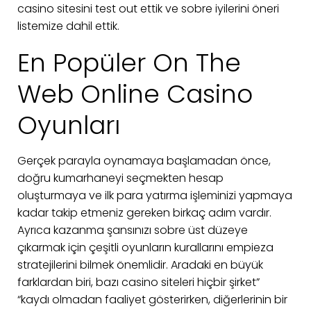
casino sitesini test out ettik ve sobre iyilerini öneri
listemize dahil ettik.
En Popüler On The
Web Online Casino
Oyunları
Gerçek parayla oynamaya başlamadan önce,
doğru kumarhaneyi seçmekten hesap
oluşturmaya ve ilk para yatırma işleminizi yapmaya
kadar takip etmeniz gereken birkaç adım vardır.
Ayrıca kazanma şansınızı sobre üst düzeye
çıkarmak için çeşitli oyunların kurallarını empieza
stratejilerini bilmek önemlidir. Aradaki en büyük
farklardan biri, bazı casino siteleri hiçbir şirket”
“kaydı olmadan faaliyet gösterirken, diğerlerinin bir