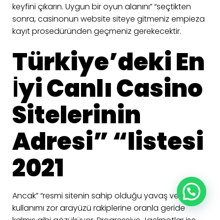
keyfini çıkarın. Uygun bir oyun alanını” “seçtikten
sonra, casinonun website siteye gitmeniz empieza
kayıt prosedüründen geçmeniz gerekecektir.
Türkiye’deki En
İyi Canlı Casino
Sitelerinin
Adresi” “listesi
2021
Ancak” “resmi sitenin sahip olduğu yavaş ve
kullanımı zor arayüzü rakiplerine oranla geride