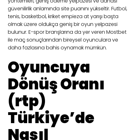
yöntemleri, geniş ödeme yelpazesi ve dahası
güvenilirlik anlamında site puanını yükseltir. Futbol,
tenis, basketbol, kriket empieza at yarışı başta
olmak üzere oldukça geniş bir oyun yelpazesi
bulunur. E-spor branşlarına da yer veren Mostbet
ile maç sonuçlarından bireysel oyunculara ve
daha fazlasına bahis oynamak mümkün.
Oyuncuya
Dönüş Oranı
(rtp)
Türkiye’de
Nasıl