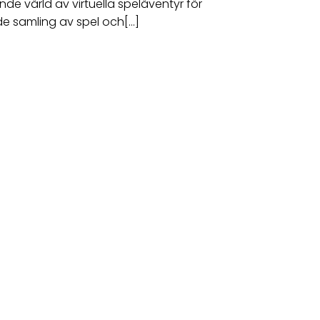
e värld av virtuella speläventyr för
e samling av spel och[…]