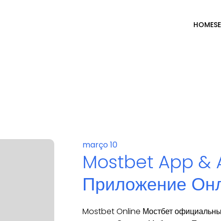
HOME
S
março 10
Mostbet App & 
Приложение Онл
Mostbet Online Мостбет официальны