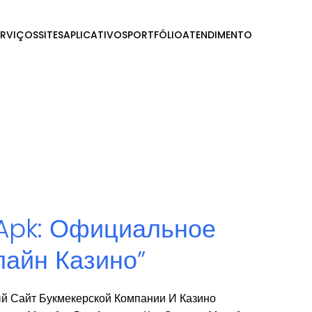
ERVIÇOS
SITES
APLICATIVOS
PORTFÓLIO
ATENDIMENTO
Apk: Официальное
айн Казино”
й Сайт Букмекерской Компании И Казино