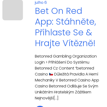
julho 6
Bet On Red
App: Stáhněte,
Přihlaste Se &
Hrajte Vítězně!
Betonred Gambling Organization
Login > Přihlášení Do Systému
Betonred Cz Content “betonred
Casino
Důležitá Pravidla A Herní
Mechaniky V Betonred Casino App
Casino Betonred Odlišuje Se Svým
Unikátním Hratelským Zážitkem
Nejnovější[…]