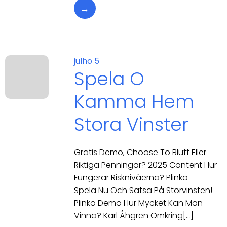
→
julho 5
Spela O
Kamma Hem
Stora Vinster
Gratis Demo, Choose To Bluff Eller
Riktiga Penningar? 2025 Content Hur
Fungerar Risknivåerna? Plinko –
Spela Nu Och Satsa På Storvinsten!
Plinko Demo Hur Mycket Kan Man
Vinna? Karl Åhgren Omkring[…]