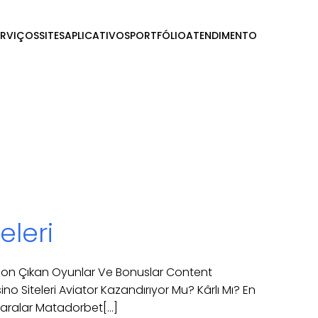
ERVIÇOS
SITES
APLICATIVOS
PORTFÓLIO
ATENDIMENTO
eleri
En Son Çıkan Oyunlar Ve Bonuslar Content
 Siteleri Aviator Kazandırıyor Mu? Kârlı Mı? En
o Paralar Matadorbet[…]