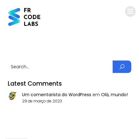
Latest Comments
Um comentarista do WordPress
em
Olá, mundo!
29 de março de 2023